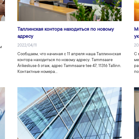
Таллинская контора находиться по новому
М
адресу
у
2022/04/11
20
м
Сообщаем, что начиная с 11 апреля наша Таллиннская
С 
контора находиться по новому адресу. Tammsaare
ме
Ärikeskuse 6 этаж, адрес Tammsaare tee 47, 11316 Tallinn.
ра
Контактные номера…
по