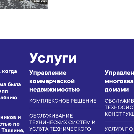
Услуги
, когда
Управление
Управле
коммерческой
многокв
рма была
недвижимостью
домами
упп
влению
КОМПЛЕКСНОЕ РЕШЕНИЕ
ОБСЛУЖИВ
ТЕХНОСИС
КОНСТРУК
ОБСЛУЖИВАНИЕ
дников и
ТЕХНИЧЕСКИХ СИСТЕМ И
стью по
УСЛУГА ТЕХНИЧЕСКОГО
УСЛУГА ПО
 Таллине,