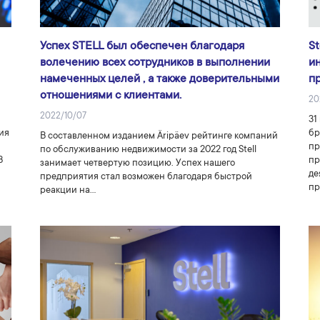
Успех STELL был обеспечен благодаря
St
волечению всех сотрудников в выполнении
и
намеченных целей , а также доверительными
п
отношениями с клиентами.
20
2022/10/07
31
ия
бр
В составленном изданием Äripäev рейтинге компаний
пр
по обслуживанию недвижимости за 2022 год Stell
В
пр
занимает четвертую позицию. Успех нашего
де
предприятия стал возможен благодаря быстрой
пр
реакции на…