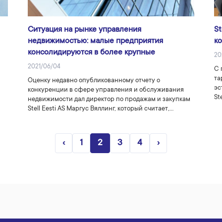
Ситуация на рынке управления
S
недвижимостью: малые предприятия
к
консолидируются в более крупные
20
2021/06/04
С 
та
Оценку недавно опубликованному отчету о
эс
конкуренции в сфере управления и обслуживания
St
недвижимости дал директор по продажам и закупкам
Stell Eesti AS Маргус Вяллинг, который считает,…
‹
1
2
3
4
›