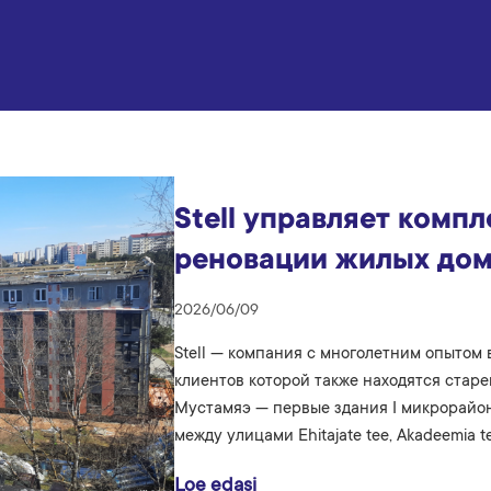
Stell управляет комп
реновации жилых дом
2026/06/09
Stell — компания с многолетним опытом
клиентов которой также находятся ста
Мустамяэ — первые здания I микрорайона
между улицами Ehitajate tee, Akadeemia te
Loe edasi