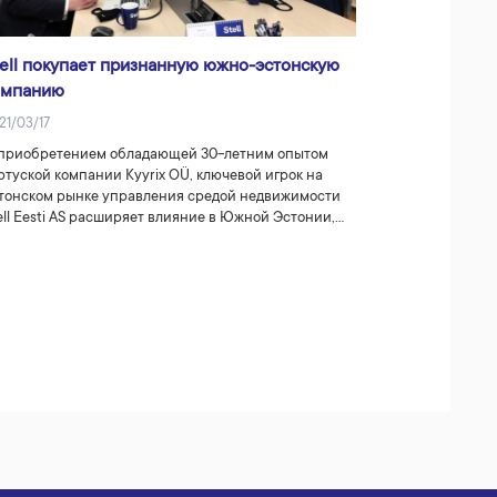
tell покупает признанную южно-эстонскую
омпанию
21/03/17
приобретением обладающей 30-летним опытом
ртуской компании Kyyrix OÜ, ключевой игрок на
тонском рынке управления средой недвижимости
ell Eesti AS расширяет влияние в Южной Эстонии,…