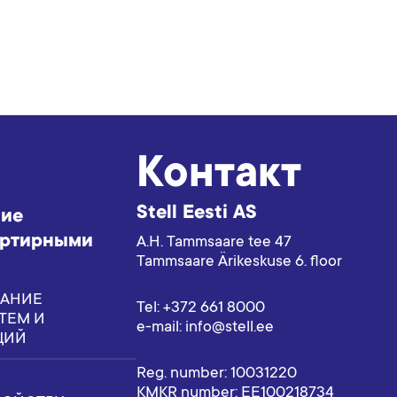
Контакт
Stell Eesti AS
ние
артирными
A.H. Tammsaare tee 47
Tammsaare Ärikeskuse 6. floor
АНИЕ
Tel: +372 661 8000
ТЕМ И
e-mail: info@stell.ee
ЦИЙ
Reg. number: 10031220
KMKR number: EE100218734