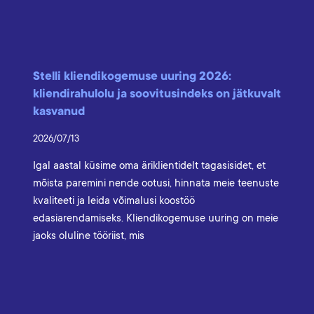
Stelli kliendikogemuse uuring 2026:
kliendirahulolu ja soovitusindeks on jätkuvalt
kasvanud
2026/07/13
Igal aastal küsime oma äriklientidelt tagasisidet, et
mõista paremini nende ootusi, hinnata meie teenuste
kvaliteeti ja leida võimalusi koostöö
edasiarendamiseks. Kliendikogemuse uuring on meie
jaoks oluline tööriist, mis