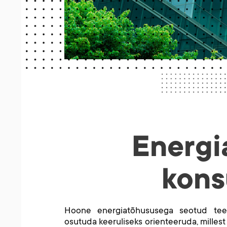
Energi
kons
Hoone energiatõhususega seotud teen
osutuda keeruliseks orienteeruda, millest