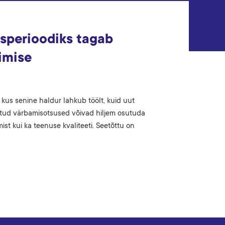
sperioodiks tagab
imise
 kus senine haldur lahkub töölt, kuid uut
 tehtud värbamisotsused võivad hiljem osutuda
ist kui ka teenuse kvaliteeti. Seetõttu on