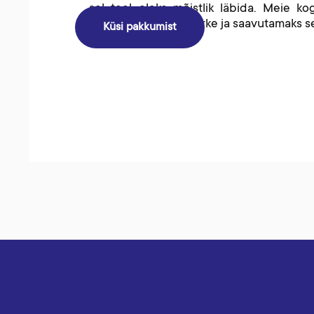
sel teel oleks mõistlik läbida. Meie 
täpsustamaks eesmärke ja saavutamaks se
Küsi pakkumist