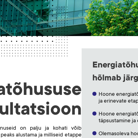
Energiatõh
hõlmab järg
atõhususe
Hoone energiat
ja erinevate et
ultatsioon
Hoone energiatõ
täpsustamine ja
useid on palju ja kohati võib
Olemasoleva ho
 peaks alustama ja milliseid etappe