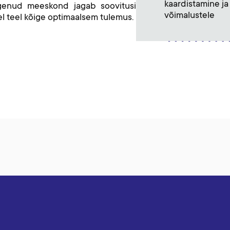
kaardistamine j
kogenud meeskond jagab soovitusi
võimalustele
l teel kõige optimaalsem tulemus.