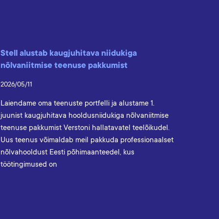
Stell alustab kaugjuhitava niidukiga
nõlvaniitmise teenuse pakkumist
2026/05/11
Laiendame oma teenuste portfelli ja alustame 1.
juunist kaugjuhitava hooldusniidukiga nõlvaniitmise
teenuse pakkumist Verstoni hallatavatel teelõikudel.
Uus teenus võimaldab meil pakkuda professionaalset
nõlvahooldust Eesti põhimaanteedel, kus
töötingimused on