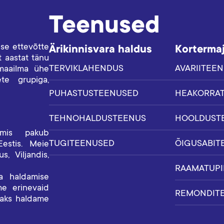
Teenused
ise ettevõtte
Ärikinnisvara haldus
Korterma
 aastat tänu
TERVIKLAHENDUS
AVARIITEE
 maailma ühe
te grupiga,
PUHASTUSTEENUSED
HEAKORRA
TEHNOHALDUSTEENUS
HOOLDUST
 mis pakub
TUGITEENUSED
ÕIGUSABIT
Eestis. Meie
s, Viljandis,
RAAMATUPI
ja haldamise
me erinevaid
REMONDIT
isaks haldame