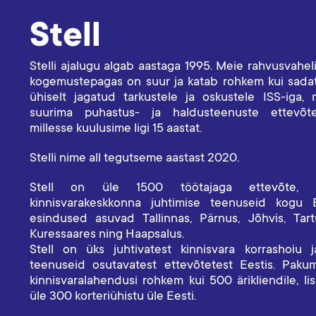
Stell
Stelli ajalugu algab aastaga 1995. Meie rahvusvahel
kogemustepagas on suur ja katab rohkem kui sadat
ühiselt jagatud tarkustele ja oskustele ISS-iga,
suurima puhastus- ja haldusteenuste ettevõte
millesse kuulusime ligi 15 aastat.
Stelli nime all tegutseme aastast 2020.
Stell on üle 1500 töötajaga ettevõte,
kinnisvarakeskkonna juhtimise teenuseid kogu 
esindused asuvad Tallinnas, Pärnus, Jõhvis, Tartu
Kuressaares ning Haapsalus.
Stell on üks juhtivatest kinnisvara korrashoiu 
teenuseid osutavatest ettevõtetest Eestis. Paku
kinnisvaralahendusi rohkem kui 500 ärikliendile, l
üle 300 korteriühistu üle Eesti.