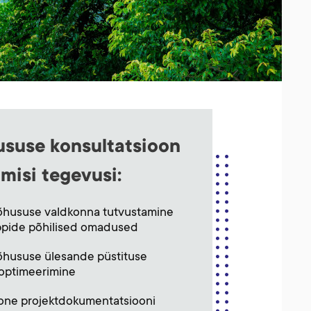
ususe konsultatsioon
misi tegevusi:
õhususe valdkonna tutvustamine
appide põhilised omadused
hususe ülesande püstituse
 optimeerimine
one projektdokumentatsiooni