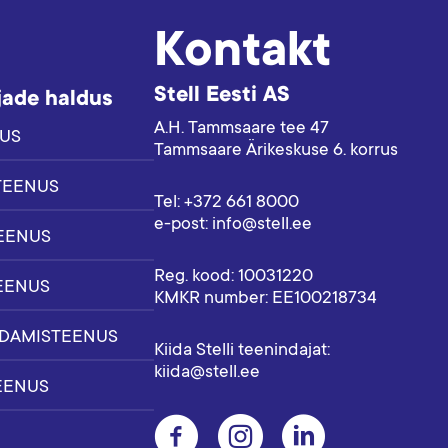
Kontakt
Stell Eesti AS
jade haldus
A.H. Tammsaare tee 47
NUS
Tammsaare Ärikeskuse 6. korrus
TEENUS
Tel: +372 661 8000
e-post: info@stell.ee
EENUS
Reg. kood: 10031220
EENUS
KMKR number: EE100218734
DAMISTEENUS
Kiida Stelli teenindajat:
kiida@stell.ee
EENUS