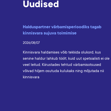
Uudised
Halduspartner värbamisperioodiks tagab
kinnisvara sujuva toimimise
2026/08/07
Kinnisvara haldamises võib tekkida olukord, kus
senine haldur lahkub töölt, kuid uut spetsialisti ei ole
veel leitud. Kiirustades tehtud värbamisotsused
võivad hiljem osutuda kulukaks ning mõjutada nii
kinnisvara