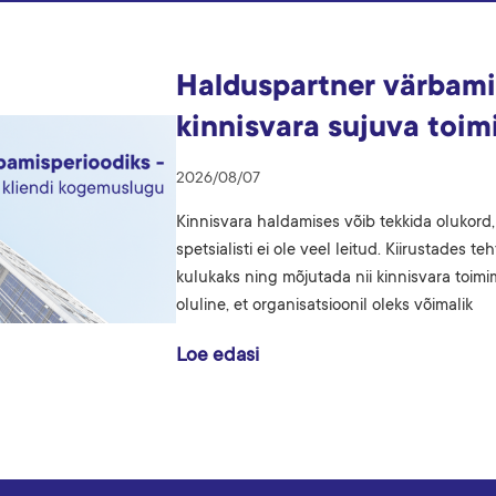
Halduspartner värbami
kinnisvara sujuva toim
2026/08/07
Kinnisvara haldamises võib tekkida olukord,
spetsialisti ei ole veel leitud. Kiirustades
kulukaks ning mõjutada nii kinnisvara toimim
oluline, et organisatsioonil oleks võimalik
Loe edasi